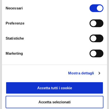
Selezione
Necessari
del
consenso
Preferenze
Statistiche
Marketing
Mostra dettagli
Accetta tutti i cookie
i ciocofrolli Frollini ricoperti con copertura al cacao
e granella di nocciole 200g
Gusto & Passione
Accetta selezionati
200g