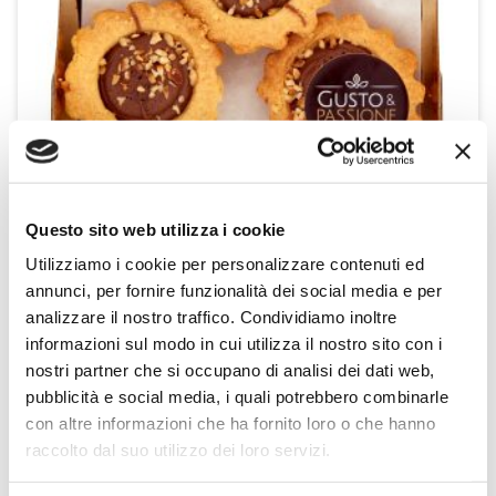
Questo sito web utilizza i cookie
i cestini noisette Frollini con crema gianduia e
granella di nocciola 200 g
Utilizziamo i cookie per personalizzare contenuti ed
Gusto & Passione
annunci, per fornire funzionalità dei social media e per
200g
analizzare il nostro traffico. Condividiamo inoltre
informazioni sul modo in cui utilizza il nostro sito con i
nostri partner che si occupano di analisi dei dati web,
SCOPRI IL PRODOTTO
pubblicità e social media, i quali potrebbero combinarle
con altre informazioni che ha fornito loro o che hanno
raccolto dal suo utilizzo dei loro servizi.