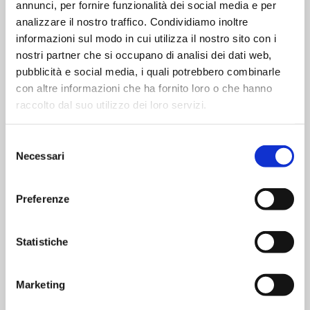
tanto, per 5-6 minuti o comunque fino alla cottura
annunci, per fornire funzionalità dei social media e per
desiderata.
analizzare il nostro traffico. Condividiamo inoltre
informazioni sul modo in cui utilizza il nostro sito con i
Da consumare previa cottura.
nostri partner che si occupano di analisi dei dati web,
pubblicità e social media, i quali potrebbero combinarle
con altre informazioni che ha fornito loro o che hanno
raccolto dal suo utilizzo dei loro servizi.
Ingredienti
Selezione
Pasta di semola di
grano
duro parzialmente cotta
Necessari
del
55% (semola di
grano
duro, acqua, sale)
consenso
Siero di
latte
Preferenze
Salmone affumicato 7,5% (
salmone
, sale)
Gamberetti 7% (
gambero
indopacifico,
antiossidante:
metabisolfito
di sodio)
Statistiche
Panna (contiene
latte
)
Brandy
Marketing
Doppio concentrato di pomodoro
Farina di
frumento