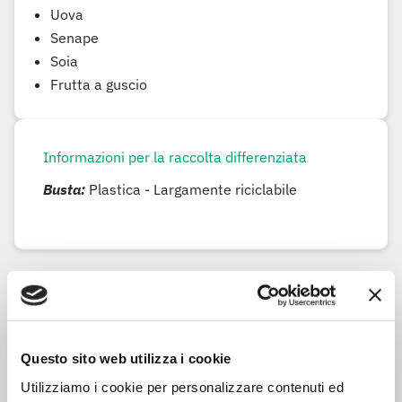
Uova
Senape
Soia
Frutta a guscio
Informazioni per la raccolta differenziata
Busta:
Plastica - Largamente riciclabile
Modalità di preparazione
Modalità di preparazione
In padella: scaldare in una padella uno o due
Questo sito web utilizza i cookie
cucchiai di olio, versarvi il prodotto ancora surgelato
Utilizziamo i cookie per personalizzare contenuti ed
e cuocere a fuoco moderato. Mescolare di tanto in