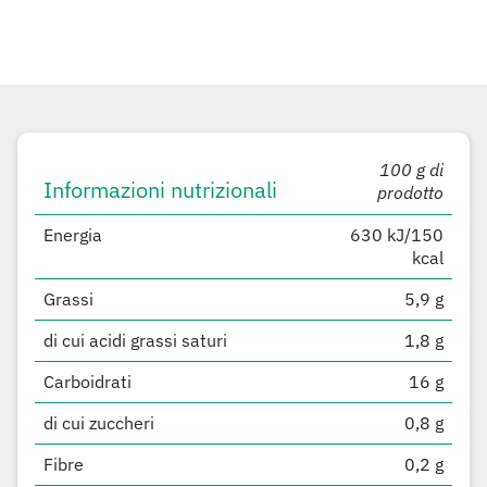
100 g di
Informazioni nutrizionali
prodotto
Energia
630 kJ/150
kcal
Grassi
5,9 g
di cui acidi grassi saturi
1,8 g
Carboidrati
16 g
di cui zuccheri
0,8 g
Fibre
0,2 g