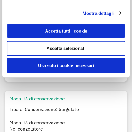
Olio di semi di girasole
Mostra dettagli
Burro (contiene
latte
)
Prezzemolo
Sale
Accetta tutti i cookie
Aroma naturale di
pesce
Amido di
frumento
Accetta selezionati
Aromi
Pepe bianco
Usa solo i cookie necessari
Può contenere
molluschi
,
uova, frutta a guscio,
sedano, soia e senape
Modalità di conservazione
Tipo di Conservazione: Surgelato
Modalità di conservazione
Nel congelatore