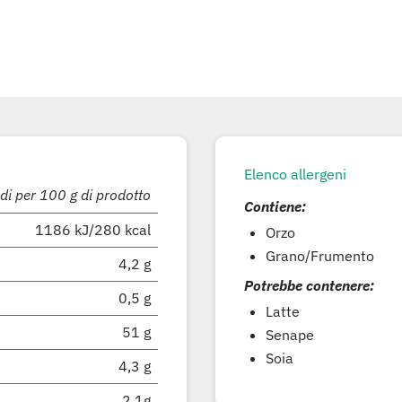
Elenco allergeni
di per 100 g di prodotto
Contiene:
1186 kJ/280 kcal
Orzo
Grano/Frumento
4,2 g
Potrebbe contenere:
0,5 g
Latte
51 g
Senape
Soia
4,3 g
2,1g