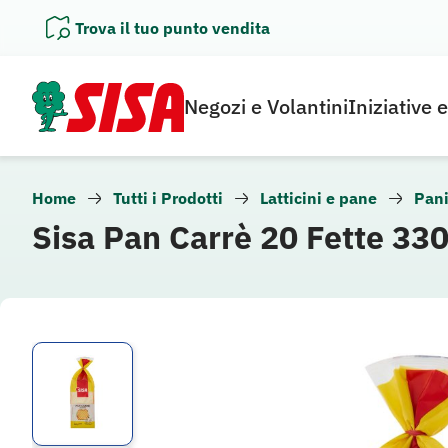
Vai
Trova il tuo punto vendita
al
contenuto
Negozi e Volantini
Iniziative 
Home
Tutti i Prodotti
Latticini e pane
Pani
Sisa Pan Carrè 20 Fette 330