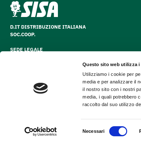
D.IT DISTRIBUZIONE ITALIANA
SOC.COOP.
SEDE LEGALE
via Paolo Nanni Costa, 30 - 40133 Bologna
Questo sito web utilizza i
Tel
051 64 28 511
Utilizziamo i cookie per pe
Fax
051 64 28 500
media e per analizzare il n
il nostro sito con i nostri 
media, i quali potrebbero 
C.F.
,
P. IVA
e
ISCR. REG. IMP.
di Bologna
raccolto dal suo utilizzo dei
n.00290770379
Selezione
Necessari
del