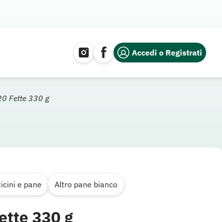
Accedi o Registrati
20 Fette 330 g
ticini e pane
Altro pane bianco
ette 330 g