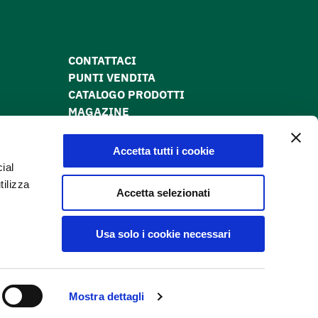
CONTATTACI
PUNTI VENDITA
CATALOGO PRODOTTI
MAGAZINE
PRIVACY POLICY
COOKIE POLICY
Accetta tutti i cookie
DICHIARAZIONE DI ACCESSIBILITÀ
ial
tilizza
Accetta selezionati
Usa solo i cookie necessari
Instagram
Facebook
Seguici sui nostri social:
Mostra dettagli