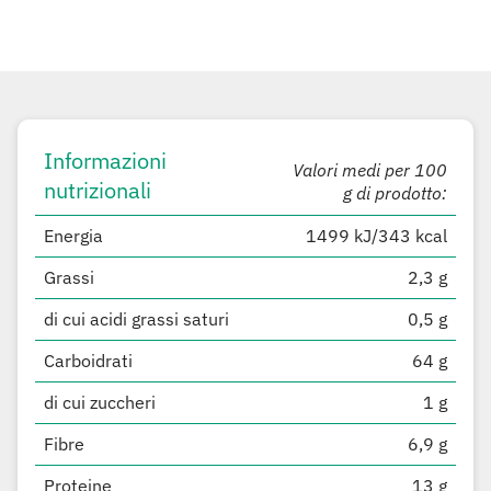
Informazioni
Valori medi per 100
nutrizionali
g di prodotto:
Energia
1499 kJ/343 kcal
Grassi
2,3 g
di cui acidi grassi saturi
0,5 g
Carboidrati
64 g
di cui zuccheri
1 g
Fibre
6,9 g
Proteine
13 g