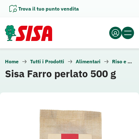
Vai
Trova il tuo punto vendita
al
contenuto
Home
Tutti i Prodotti
Alimentari
Riso e pasta
Sisa Farro perlato 500 g