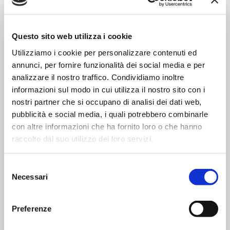
Questo sito web utilizza i cookie
Informazioni per la raccolta differenziata
Utilizziamo i cookie per personalizzare contenuti ed
Sacchetto:
Plastica - Largamente riciclabile
annunci, per fornire funzionalità dei social media e per
analizzare il nostro traffico. Condividiamo inoltre
informazioni sul modo in cui utilizza il nostro sito con i
nostri partner che si occupano di analisi dei dati web,
pubblicità e social media, i quali potrebbero combinarle
Modalità di preparazione
con altre informazioni che ha fornito loro o che hanno
raccolto dal suo utilizzo dei loro servizi.
Modalità di preparazione
Dopo aver lavato accuratamente il farro, metterlo
sul fuoco in abbondante acqua salata in ebollizione e
Selezione
proseguire la cottura per circa 20 minuti. In pentola
Necessari
del
a pressione sono sufficienti 7 minuti circa dall'inizio
consenso
del fischio.
Preferenze
Tempo di cottura
Circa 20 minuti (cottura tradizionale), circa 7 minuti