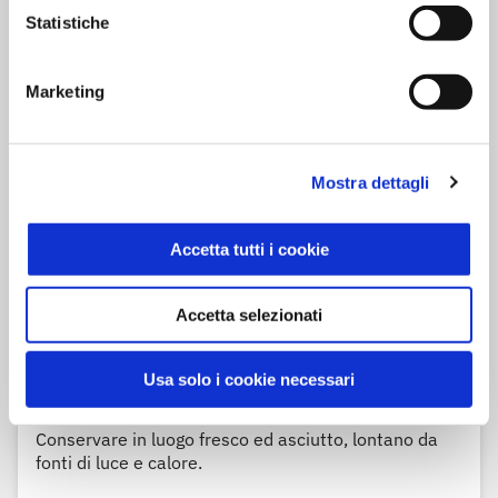
(pentola a pressione).
Statistiche
Marketing
Ingredienti
Farro
perlato secco
Mostra dettagli
Può contenere
orzo
,
avena
,
soia
,
sesamo
,
lupini
e
senape
Accetta tutti i cookie
Accetta selezionati
Modalità di conservazione
Tipo di Conservazione: Ambiente
Usa solo i cookie necessari
Modalità di conservazione
Conservare in luogo fresco ed asciutto, lontano da
fonti di luce e calore.