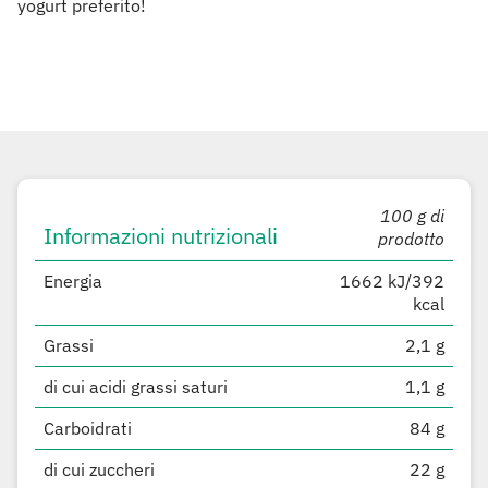
yogurt preferito!
100 g di
Informazioni nutrizionali
prodotto
Energia
1662 kJ/392
kcal
Grassi
2,1 g
di cui acidi grassi saturi
1,1 g
Carboidrati
84 g
di cui zuccheri
22 g