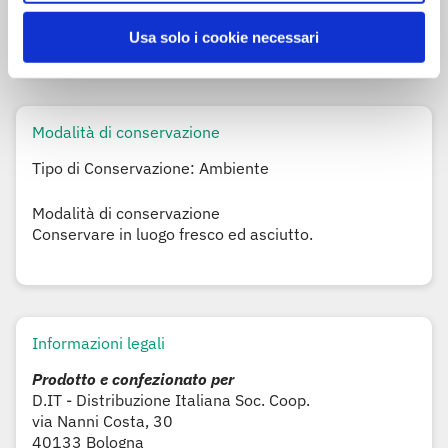
Aroma
Può contenere
latte
,
soia
, semi di
sesamo
,
Usa solo i cookie necessari
nocciole
,
mandorle
,
arachidi
,
solfiti
e
senape
Modalità di conservazione
Tipo di Conservazione: Ambiente
Modalità di conservazione
Conservare in luogo fresco ed asciutto.
Informazioni legali
Prodotto e confezionato per
D.IT - Distribuzione Italiana Soc. Coop.
via Nanni Costa, 30
40133 Bologna