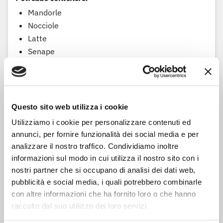
Mandorle
Nocciole
Latte
Senape
Arachidi
Sesamo
Soia
Anidride solforosa / solfiti
Questo sito web utilizza i cookie
Utilizziamo i cookie per personalizzare contenuti ed
annunci, per fornire funzionalità dei social media e per
Informazioni per la raccolta differenziata
analizzare il nostro traffico. Condividiamo inoltre
informazioni sul modo in cui utilizza il nostro sito con i
Scatola:
Carta - Largamente riciclabile
nostri partner che si occupano di analisi dei dati web,
Sacchetto:
Plastica - Largamente riciclabile
pubblicità e social media, i quali potrebbero combinarle
con altre informazioni che ha fornito loro o che hanno
raccolto dal suo utilizzo dei loro servizi.