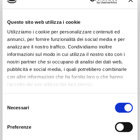
Quantità giornaliere
Quantità indicative relative a cani in buona salute e
normale attività fisica, da suddividere in 2/3 pasti al
giorno.
Questo sito web utilizza i cookie
Peso 4-9 Kg | 400-800 g
Utilizziamo i cookie per personalizzare contenuti ed
Peso 10-14 Kg | 800-1020 g
annunci, per fornire funzionalità dei social media e per
Peso 15-24 Kg | 1070-1150 g
Peso 25-34 Kg | 1600-2000 g
analizzare il nostro traffico. Condividiamo inoltre
Peso oltre 35 Kg | 2050 g ed oltre
informazioni sul modo in cui utilizza il nostro sito con i
nostri partner che si occupano di analisi dei dati web,
Non aprire la confezione se deformata, o laddove si
pubblicità e social media, i quali potrebbero combinarle
verifichi un rigonfiamento.
con altre informazioni che ha fornito loro o che hanno
raccolto dal suo utilizzo dei loro servizi.
Modalità di preparazione
Servire a temperatura ambiente, oppure intiepidire.
Non somministrare all'animale il prodotto troppo
Selezione
freddo. Lasciare sempre a disposizione dell'animale
Necessari
del
acqua fresca e pulita.
consenso
Preferenze