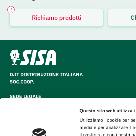
!
Richiamo prodotti
C
Avviso attivo
D.IT DISTRIBUZIONE ITALIANA
SOC.COOP.
SEDE LEGALE
via Paolo Nanni Costa, 30 - 40133 Bologna
Questo sito web utilizza i
Tel
051 64 28 511
Utilizziamo i cookie per pe
Fax
051 64 28 500
media e per analizzare il n
il nostro sito con i nostri 