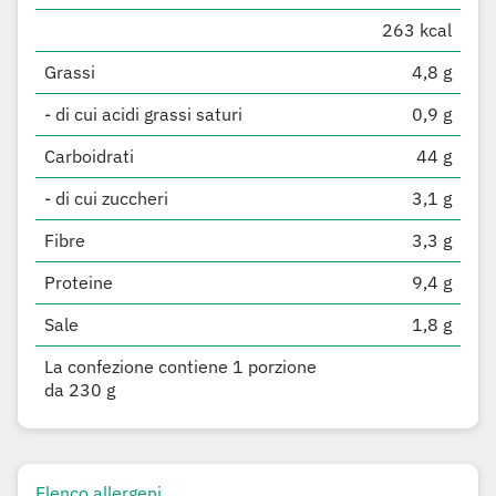
263 kcal
Grassi
4,8 g
- di cui acidi grassi saturi
0,9 g
Carboidrati
44 g
- di cui zuccheri
3,1 g
Fibre
3,3 g
Proteine
9,4 g
Sale
1,8 g
La confezione contiene 1 porzione
da 230 g
Elenco allergeni