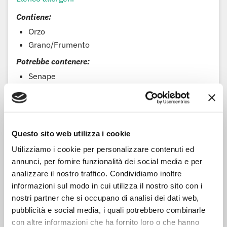
Contiene:
Orzo
Grano/Frumento
Potrebbe contenere:
Senape
Soia
Informazioni per la raccolta differenziata
Questo sito web utilizza i cookie
Sacchetto:
Plastica - Largamente riciclabile
Utilizziamo i cookie per personalizzare contenuti ed
Vassoio:
Carta - Largamente riciclabile
annunci, per fornire funzionalità dei social media e per
analizzare il nostro traffico. Condividiamo inoltre
informazioni sul modo in cui utilizza il nostro sito con i
nostri partner che si occupano di analisi dei dati web,
pubblicità e social media, i quali potrebbero combinarle
Modalità di preparazione
con altre informazioni che ha fornito loro o che hanno