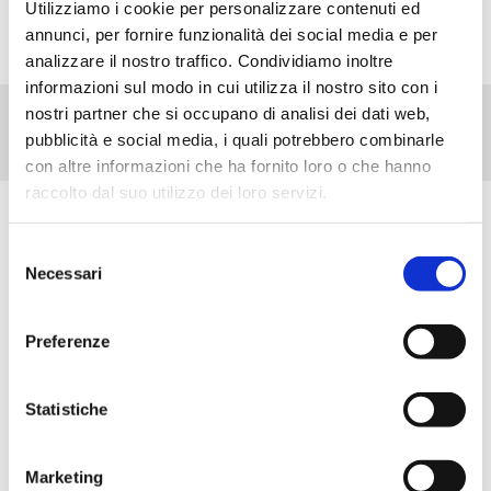
Utilizziamo i cookie per personalizzare contenuti ed
annunci, per fornire funzionalità dei social media e per
analizzare il nostro traffico. Condividiamo inoltre
informazioni sul modo in cui utilizza il nostro sito con i
nostri partner che si occupano di analisi dei dati web,
pubblicità e social media, i quali potrebbero combinarle
con altre informazioni che ha fornito loro o che hanno
raccolto dal suo utilizzo dei loro servizi.
Scopri tutti i prodotti correlati
Selezione
Necessari
del
consenso
Preferenze
Statistiche
Marketing