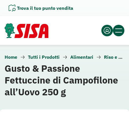
Vai
Trova il tuo punto vendita
al
contenuto
Home
Tutti i Prodotti
Alimentari
Riso e pasta
Gusto & Passione
Fettuccine di Campofilone
all’Uovo 250 g