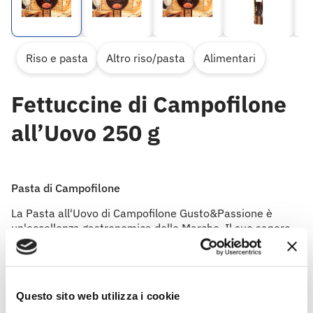
Riso e pasta
Altro riso/pasta
Alimentari
Fettuccine di Campofilone
all’Uovo 250 g
Pasta di Campofilone
La Pasta all'Uovo di Campofilone Gusto&Passione è
un'eccellenza gastronomica delle Marche. Il suo sapore
inconfondibile e ricco rimanda al classico pranzo della
domenica e si sposa perfettamente con tutti i tipi di
condimento, ma soprattutto con quelli ricchi a base di
carne.
Questo sito web utilizza i cookie