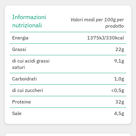
Informazioni
Valori medi per 100g per
nutrizionali
prodotto
Energia
1375kJ/330kcal
Grassi
22g
di cui acidi grassi
9,1g
saturi
Carboidrati
1,0g
di cui zuccheri
<0,5g
Proteine
32g
Sale
4,5g