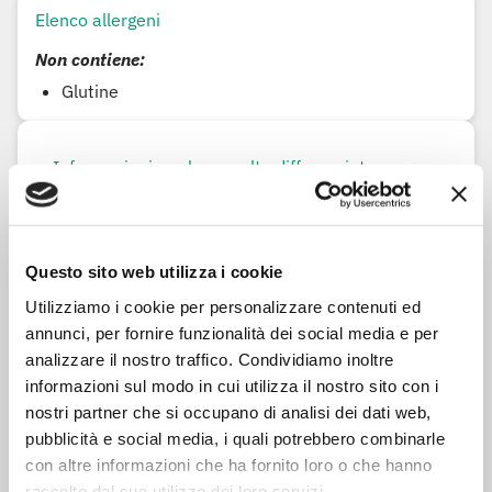
Elenco allergeni
Non contiene:
Glutine
Informazioni per la raccolta differenziata
Pellicola:
Plastica - Largamente riciclabile
Vaschetta:
Plastica - Largamente riciclabile
Questo sito web utilizza i cookie
Utilizziamo i cookie per personalizzare contenuti ed
annunci, per fornire funzionalità dei social media e per
analizzare il nostro traffico. Condividiamo inoltre
Ingredienti
informazioni sul modo in cui utilizza il nostro sito con i
Coppa di suino
nostri partner che si occupano di analisi dei dati web,
Sale
pubblicità e social media, i quali potrebbero combinarle
Spezie
con altre informazioni che ha fornito loro o che hanno
raccolto dal suo utilizzo dei loro servizi.