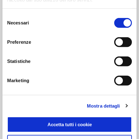
Aromi naturali
Destrosio
Saccarosio
Selezione
Necessari
Antiossidante: acido ascorbico
del
consenso
Conservanti: nitrito di sodio, nitrato di potassio
Carne 100% italiana
Preferenze
Senza glutine
Statistiche
Modalità di conservazione
Marketing
Tipo di Conservazione: Fresco
Conservare a max +4°C
Mostra dettagli
Confezionato in atmosfera protettiva
Accetta tutti i cookie