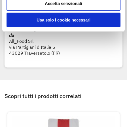
Informazioni legali
Accetta selezionati
Confezionato per
D.IT Soc. Coop
Usa solo i cookie necessari
via Nanni Costa 30
40133 Bologna (BO)
da
All_Food Srl
via Partigiani d'Italia 5
43029 Traversetolo (PR)
Scopri tutti i prodotti correlati