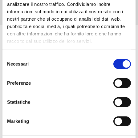
analizzare il nostro traffico. Condividiamo inoltre
informazioni sul modo in cui utilizza il nostro sito con i
nostri partner che si occupano di analisi dei dati web,
pubblicità e social media, i quali potrebbero combinarle
con altre informazioni che ha fornito loro o che hanno
Scopri tutti i prodotti correlati
raccolto dal suo utilizzo dei loro servizi.
Selezione
Necessari
del
consenso
Preferenze
Statistiche
Marketing