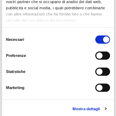
nostri partner che si occupano di analisi dei dati web,
Scopri tutti i prodotti correlati
pubblicità e social media, i quali potrebbero combinarle
con altre informazioni che ha fornito loro o che hanno
raccolto dal suo utilizzo dei loro servizi.
Selezione
Necessari
del
consenso
Preferenze
Statistiche
Marketing
Mostra dettagli