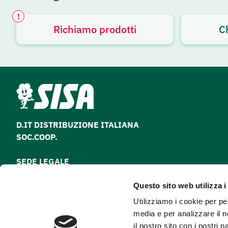
!
Richiamo prodotti
C
Avviso attivo
D.IT DISTRIBUZIONE ITALIANA
SOC.COOP.
SEDE LEGALE
via Paolo Nanni Costa, 30 - 40133 Bologna
Questo sito web utilizza i
Tel
051 64 28 511
Utilizziamo i cookie per pe
Fax
051 64 28 500
media e per analizzare il n
il nostro sito con i nostri 