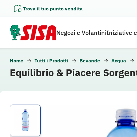
Vai
Trova il tuo punto vendita
al
contenuto
Negozi e Volantini
Iniziative 
Home
Tutti i Prodotti
Bevande
Acqua
Equilibrio & Piacere Sorgen